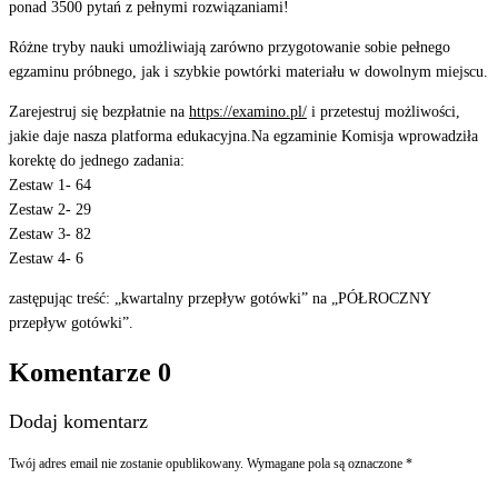
ponad 3500 pytań z pełnymi rozwiązaniami!
Różne tryby nauki umożliwiają zarówno przygotowanie sobie pełnego
egzaminu próbnego, jak i szybkie powtórki materiału w dowolnym miejscu.
Zarejestruj się bezpłatnie na
https://examino.pl/
i przetestuj możliwości,
jakie daje nasza platforma edukacyjna.Na egzaminie Komisja wprowadziła
korektę do jednego zadania:
Zestaw 1- 64
Zestaw 2- 29
Zestaw 3- 82
Zestaw 4- 6
zastępując treść: „kwartalny przepływ gotówki” na „PÓŁROCZNY
przepływ gotówki”.
Komentarze
0
Dodaj komentarz
Twój adres email nie zostanie opublikowany.
Wymagane pola są oznaczone
*