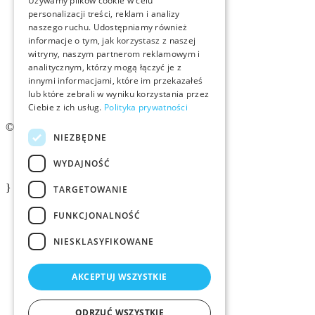
Używamy plików cookie w celu
personalizacji treści, reklam i analizy
naszego ruchu. Udostępniamy również
Członkostwo
informacje o tym, jak korzystasz z naszej
witryny, naszym partnerom reklamowym i
Kontakt
analitycznym, którzy mogą łączyć je z
innymi informacjami, które im przekazałeś
lub które zebrali w wyniku korzystania przez
Logo ZMID
Ciebie z ich usług.
Polityka prywatności
© 2026 ZMiD.org.pl
NIEZBĘDNE
Regulamin
WYDAJNOŚĆ
Polityka prywatności ZMID
}
TARGETOWANIE
FUNKCJONALNOŚĆ
NIESKLASYFIKOWANE
AKCEPTUJ WSZYSTKIE
ODRZUĆ WSZYSTKIE