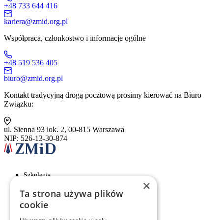
+48 733 644 416
kariera@zmid.org.pl
Współpraca, członkostwo i informacje ogólne
+48 519 536 405
biuro@zmid.org.pl
Kontakt tradycyjną drogą pocztową prosimy kierować na Biuro
Związku:
ul. Sienna 93 lok. 2, 00-815 Warszawa
NIP: 526-13-30-874
Szkolenia
×
Ta strona używa plików
Rekrutacja
cookie
Examino