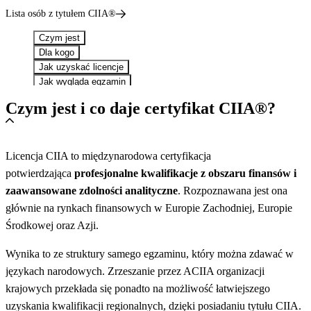
Lista osób z tytułem CIIA®
Czym jest
Dla kogo
Jak uzyskać licencje
Jak wygląda egzamin
Jak się przygotować
Czym jest i co daje certyfikat CIIA®?
Ile kosztuje
Terminy Egzaminów
Wykładowcy
FAQ
Licencja CIIA to międzynarodowa certyfikacja
potwierdzająca
profesjonalne kwalifikacje z obszaru finansów i
zaawansowane zdolności analityczne
. Rozpoznawana jest ona
głównie na rynkach finansowych w Europie Zachodniej, Europie
Środkowej oraz Azji.
Wynika to ze struktury samego egzaminu, który można zdawać w
językach narodowych. Zrzeszanie przez ACIIA organizacji
krajowych przekłada się ponadto na możliwość łatwiejszego
uzyskania kwalifikacji regionalnych, dzięki posiadaniu tytułu CIIA.