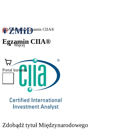
Szkolenia
Egzamin CIIA®
Egzamin CIIA®
Więcej
Portal kursanta
Zdobądź tytuł Międzynarodowego