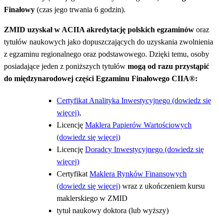
Finałowy
(czas jego trwania 6 godzin).
ZMID uzyskał w ACIIA akredytację polskich egzaminów
oraz
tytułów naukowych jako dopuszczających do uzyskania zwolnienia
z egzaminu regionalnego oraz podstawowego. Dzięki temu, osoby
posiadające jeden z poniższych tytułów
mogą od razu przystąpić
do międzynarodowej części Egzaminu Finałowego CIIA®:
Certyfikat Analityka Inwestycyjnego (dowiedz się
więcej)
,
Licencję
Maklera Papierów Wartościowych
(dowiedz się więcej)
Licencję
Doradcy Inwestycyjnego (dowiedz się
więcej)
Certyfikat
Maklera Rynków Finansowych
(dowiedz się więcej)
wraz z ukończeniem kursu
maklerskiego w ZMID
tytuł naukowy doktora (lub wyższy)