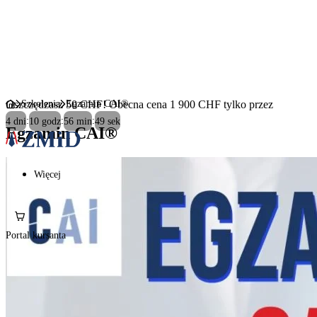
Oszczędzasz 50 CHF! Obecna cena 1 900 CHF tylko przez
Szkolenia
Egzamin CAI®
4
dni
10
godz
56
min
48
sek
Egzamin CAI®
Więcej
Portal kursanta