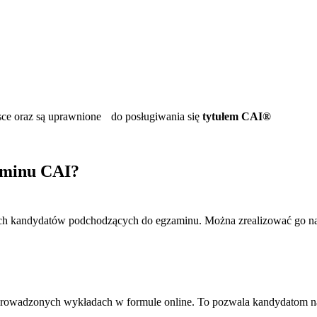
lsce oraz są uprawnione do posługiwania się
tytułem CAI®
aminu CAI?
ich kandydatów podchodzących do egzaminu. Można zrealizować go n
prowadzonych wykładach w formule online. To pozwala kandydatom na