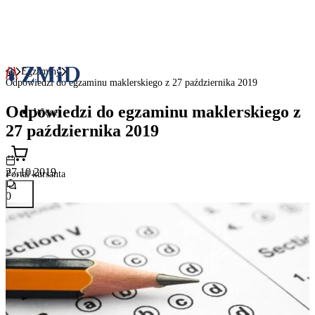
Egzaminy
Odpowiedzi do egzaminu maklerskiego z 27 października 2019
Odpowiedzi do egzaminu maklerskiego z
Więcej
27 października 2019
27.10.2019
Portal kursanta
0