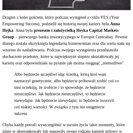
Drugim z kolei gościem, który podczas wystąpień z cyklu YES (Your
Empowering Success), podzielił się historią swojej kariery była
Anna
Hejka
. Anna była
prezesem i założycielką Heyka Capital Markets
Group
– pierwszego banku inwestycyjnego w Europie Centralnej. Pewnie
dlatego została okrzyknięta legendarną bizneswoman oraz dla wielu stała się
wzorem do naśladowania. Podczas swojego wystąpienia przedstawiła
słuchaczom przełomy, które w największym stopniu ukształtowały jej
karierę oraz odpowiedziała na pytanie jak można osiągnąć „niemożliwe”.
Albo będziecie szczęśliwi idąc ścieżką, którą ktoś wam
naznaczył genetycznie, albo będziecie próbowali zrobić coś co
inni oczekują, że zrobicie i to spowoduje, że będziecie
nieszczęśliwi. Jak będziecie nieszczęśliwi, to będziecie
niewydajni. Jak będziecie niewydajni, to będziecie tworzyli
coś niskiej wartości. W związku z tym nie osiągniecie
sukcesu.
Chyba każdy potrafi wyszczególnić w swoim życiu takie momenty, które
silnie je ukierunkowały lub stanowiły swego rodzaju kamień milowy w