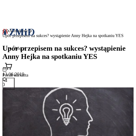
Aktualnosci
Upór przepisem na sukces? wystąpienie Anny Hejka na spotkaniu YES
Upór przepisem na sukces? wystąpienie
Więcej
Anny Hejka na spotkaniu YES
13.06.2019
Portal kursanta
0