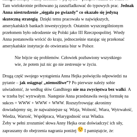
Tam wielokrotnie próbowano ją zaszufladkować do typowych prac.
Jednak
Anna niestrudzenie „sięgała po gwiazdy” co okazało się jedyną
skuteczną strategią
. Dzięki temu pracowała w największych,
amerykańskich bankach inwestycyjnych. Ostatnim wyszczególnionym
przełomem było odrodzenie się Polski jako III Rzeczpospolitej. Wtedy
Anna postanowiła wrócić do kraju, jednocześnie starając się przekonać
amerykańskie instytucje do otwierania biur w Polsce.
Nie bójcie się problemów. Człowiek pozbawiony wszystkiego
wie, że potem już nic go nie zestresuje w życiu.
Drugą część swojego wystąpienia Anna Hejka poświęciła odpowiedzi na
pytanie –
jak osiągnąć „niemożliwe”?
Po pierwsze należy sobie
uświadomić, że według słów Gandhiego
nie ma zwycięstwa bez walki
. A
w trzeba być wytrwałym. Następnie Anna przedstawiła swoją formułę na
sukces = WWW + WWW + WWW. Rozszyfrowując akronimy
dowiadujemy się, że najważniejsze są: Wizja, Wolność, Wiara, Wytrwałość,
Wiedza, Wartość, Współpraca, Wiarygodność oraz Władza.
Żeby w pełni zrozumieć słowa Anny Hejka oraz doświadczyć ich siły,
zapraszamy do obejrzenia nagrania poniżej
I pamiętajcie, że: