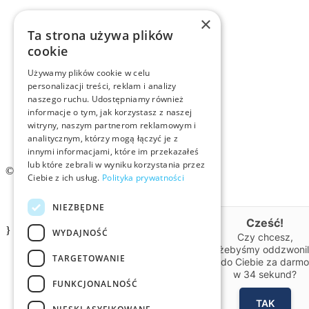
Rekrutacja
×
Ta strona używa plików
Examino
cookie
Używamy plików cookie w celu
Członkostwo
personalizacji treści, reklam i analizy
naszego ruchu. Udostępniamy również
Kontakt
informacje o tym, jak korzystasz z naszej
witryny, naszym partnerom reklamowym i
analitycznym, którzy mogą łączyć je z
Logo ZMID
innymi informacjami, które im przekazałeś
lub które zebrali w wyniku korzystania przez
© 2026 ZMiD.org.pl
Ciebie z ich usług.
Polityka prywatności
Regulamin
NIEZBĘDNE
Polityka prywatności ZMID
Cześć!
}
WYDAJNOŚĆ
Czy chcesz,
żebyśmy oddzwonil
TARGETOWANIE
do Ciebie za darm
w
34
sekund?
FUNKCJONALNOŚĆ
TAK