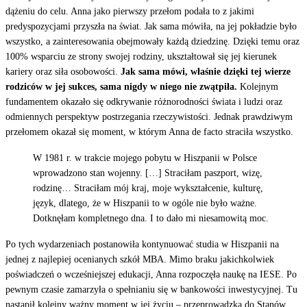
dążeniu do celu. Anna jako pierwszy przełom podała to z jakimi
predyspozycjami przyszła na świat. Jak sama mówiła, na jej pokładzie było
wszystko, a zainteresowania obejmowały każdą dziedzinę. Dzięki temu oraz
100% wsparciu ze strony swojej rodziny, ukształtował się jej kierunek
kariery oraz siła osobowości.
Jak sama mówi, właśnie dzięki tej wierze
rodziców w jej sukces, sama nigdy w niego nie zwątpiła.
Kolejnym
fundamentem okazało się odkrywanie różnorodności świata i ludzi oraz
odmiennych perspektyw postrzegania rzeczywistości. Jednak prawdziwym
przełomem okazał się moment, w którym Anna de facto straciła wszystko.
W 1981 r. w trakcie mojego pobytu w Hiszpanii w Polsce
wprowadzono stan wojenny. […] Straciłam paszport, wizę,
rodzinę… Straciłam mój kraj, moje wykształcenie, kulturę,
język, dlatego, że w Hiszpanii to w ogóle nie było ważne.
Dotknęłam kompletnego dna. I to dało mi niesamowitą moc.
Po tych wydarzeniach postanowiła kontynuować studia w Hiszpanii na
jednej z najlepiej ocenianych szkół MBA. Mimo braku jakichkolwiek
poświadczeń o wcześniejszej edukacji, Anna rozpoczęła naukę na IESE. Po
pewnym czasie zamarzyła o spełnianiu się w bankowości inwestycyjnej. Tu
nastąpił kolejny ważny moment w jej życiu – przeprowadzka do Stanów.