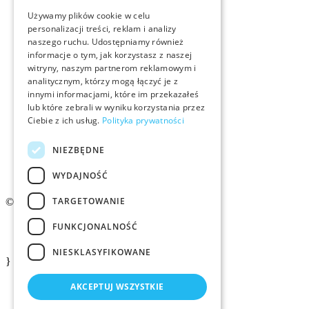
Szkolenia
Używamy plików cookie w celu
personalizacji treści, reklam i analizy
naszego ruchu. Udostępniamy również
Rekrutacja
informacje o tym, jak korzystasz z naszej
witryny, naszym partnerom reklamowym i
Examino
analitycznym, którzy mogą łączyć je z
innymi informacjami, które im przekazałeś
lub które zebrali w wyniku korzystania przez
Członkostwo
Ciebie z ich usług.
Polityka prywatności
Kontakt
NIEZBĘDNE
Logo ZMID
WYDAJNOŚĆ
TARGETOWANIE
© 2026 ZMiD.org.pl
FUNKCJONALNOŚĆ
Regulamin
Polityka prywatności ZMID
NIESKLASYFIKOWANE
}
AKCEPTUJ WSZYSTKIE