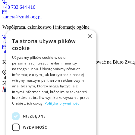
+48 733 644 416
kariera@zmid.org.pl
Współpraca, członkostwo i informacje ogólne
×
Ta strona używa plików
+48 519 536 405
cookie
biuro@zmid.org.pl
Używamy plików cookie w celu
Kontakt tradycyjną drogą pocztową prosimy kierować na Biuro Zwią
personalizacji treści, reklam i analizy
naszego ruchu. Udostępniamy również
informacje o tym, jak korzystasz z naszej
ul. Sienna 93 lok. 2, 00-815 Warszawa
witryny, naszym partnerom reklamowym i
NIP: 526-13-30-874
analitycznym, którzy mogą łączyć je z
innymi informacjami, które im przekazałeś
lub które zebrali w wyniku korzystania przez
Ciebie z ich usług.
Polityka prywatności
Szkolenia
NIEZBĘDNE
Rekrutacja
WYDAJNOŚĆ
Examino