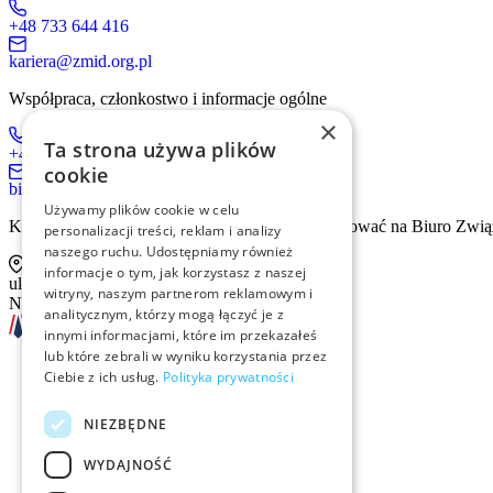
+48 733 644 416
kariera@zmid.org.pl
Współpraca, członkostwo i informacje ogólne
×
Ta strona używa plików
+48 519 536 405
cookie
biuro@zmid.org.pl
Używamy plików cookie w celu
Kontakt tradycyjną drogą pocztową prosimy kierować na Biuro Zwią
personalizacji treści, reklam i analizy
naszego ruchu. Udostępniamy również
informacje o tym, jak korzystasz z naszej
ul. Sienna 93 lok. 2, 00-815 Warszawa
witryny, naszym partnerom reklamowym i
NIP: 526-13-30-874
analitycznym, którzy mogą łączyć je z
innymi informacjami, które im przekazałeś
lub które zebrali w wyniku korzystania przez
Ciebie z ich usług.
Polityka prywatności
Szkolenia
NIEZBĘDNE
Rekrutacja
WYDAJNOŚĆ
Examino