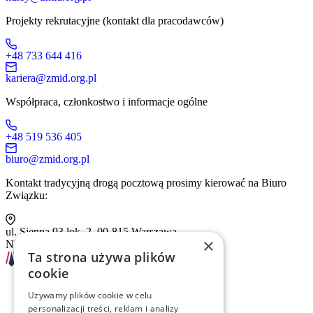
Projekty rekrutacyjne (kontakt dla pracodawców)
+48 733 644 416
kariera@zmid.org.pl
Współpraca, członkostwo i informacje ogólne
+48 519 536 405
biuro@zmid.org.pl
Kontakt tradycyjną drogą pocztową prosimy kierować na Biuro
Związku:
ul. Sienna 93 lok. 2, 00-815 Warszawa
×
NIP: 526-13-30-874
Ta strona używa plików
cookie
Używamy plików cookie w celu
Szkolenia
personalizacji treści, reklam i analizy