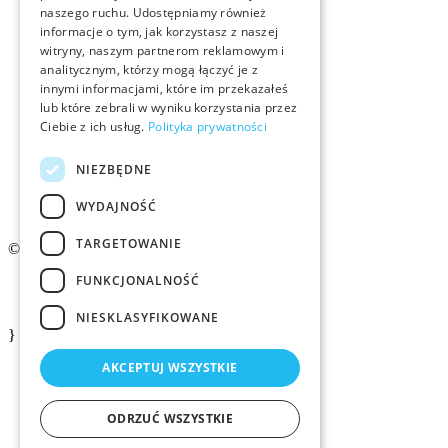
naszego ruchu. Udostępniamy również
Rekrutacja
informacje o tym, jak korzystasz z naszej
witryny, naszym partnerom reklamowym i
Examino
analitycznym, którzy mogą łączyć je z
innymi informacjami, które im przekazałeś
lub które zebrali w wyniku korzystania przez
Członkostwo
Ciebie z ich usług.
Polityka prywatności
Kontakt
NIEZBĘDNE
Logo ZMID
WYDAJNOŚĆ
TARGETOWANIE
© 2026 ZMiD.org.pl
FUNKCJONALNOŚĆ
Regulamin
Polityka prywatności ZMID
NIESKLASYFIKOWANE
}
AKCEPTUJ WSZYSTKIE
ODRZUĆ WSZYSTKIE