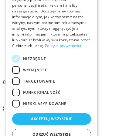
personalizacji treści, reklam i analizy
naszego ruchu. Udostępniamy również
Rekrutacja
informacje o tym, jak korzystasz z naszej
witryny, naszym partnerom reklamowym i
Examino
analitycznym, którzy mogą łączyć je z
innymi informacjami, które im przekazałeś
lub które zebrali w wyniku korzystania przez
Członkostwo
Ciebie z ich usług.
Polityka prywatności
Kontakt
NIEZBĘDNE
Logo ZMID
WYDAJNOŚĆ
TARGETOWANIE
© 2026 ZMiD.org.pl
FUNKCJONALNOŚĆ
Regulamin
Polityka prywatności ZMID
NIESKLASYFIKOWANE
}
AKCEPTUJ WSZYSTKIE
ODRZUĆ WSZYSTKIE