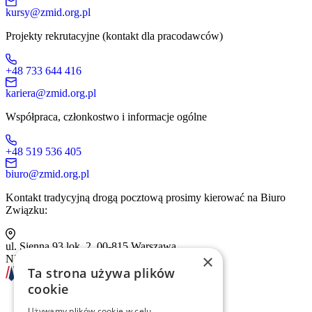
kursy@zmid.org.pl
Projekty rekrutacyjne (kontakt dla pracodawców)
+48 733 644 416
kariera@zmid.org.pl
Współpraca, członkostwo i informacje ogólne
+48 519 536 405
biuro@zmid.org.pl
Kontakt tradycyjną drogą pocztową prosimy kierować na Biuro
Związku:
ul. Sienna 93 lok. 2, 00-815 Warszawa
×
NIP: 526-13-30-874
Ta strona używa plików
cookie
Używamy plików cookie w celu
Szkolenia