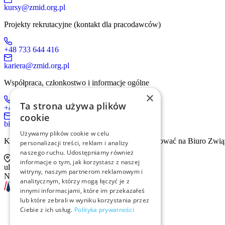
kursy@zmid.org.pl
Projekty rekrutacyjne (kontakt dla pracodawców)
+48 733 644 416
kariera@zmid.org.pl
Współpraca, członkostwo i informacje ogólne
×
Ta strona używa plików
+48 519 536 405
cookie
biuro@zmid.org.pl
Używamy plików cookie w celu
Kontakt tradycyjną drogą pocztową prosimy kierować na Biuro Zwią
personalizacji treści, reklam i analizy
naszego ruchu. Udostępniamy również
informacje o tym, jak korzystasz z naszej
ul. Sienna 93 lok. 2, 00-815 Warszawa
witryny, naszym partnerom reklamowym i
NIP: 526-13-30-874
analitycznym, którzy mogą łączyć je z
innymi informacjami, które im przekazałeś
lub które zebrali w wyniku korzystania przez
Ciebie z ich usług.
Polityka prywatności
Szkolenia