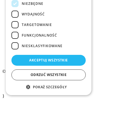
NIEZBĘDNE
Rekrutacja
WYDAJNOŚĆ
Examino
TARGETOWANIE
Członkostwo
FUNKCJONALNOŚĆ
Kontakt
NIESKLASYFIKOWANE
Logo ZMID
AKCEPTUJ WSZYSTKIE
© 2026 ZMiD.org.pl
ODRZUĆ WSZYSTKIE
Regulamin
Polityka prywatności ZMID
POKAŻ SZCZEGÓŁY
}