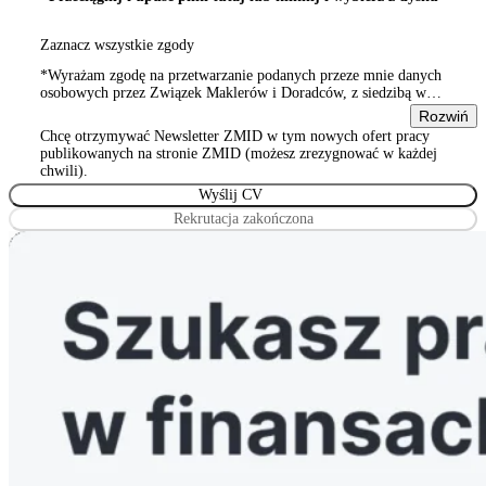
Zaznacz wszystkie zgody
*Wyrażam zgodę na przetwarzanie podanych przeze mnie danych
osobowych przez Związek Maklerów i Doradców, z siedzibą w
Warszawie 00-815, ul. Sienna 93/2, wpisanym do rejestru
Rozwiń
stowarzyszeń, innych organizacji społecznych i zawodowych,
Chcę otrzymywać Newsletter ZMID w tym nowych ofert pracy
Wyrażam zgodę na przetwarzanie podanych przeze mnie danych
publikowanych na stronie ZMID (możesz zrezygnować w każdej
osobowych przez Związek Maklerów i Doradców, z siedzibą w
chwili).
Warszawie 00-815, ul. Sienna 93/2, wpisanym do rejestru
stowarzyszeń, innych organizacji społecznych i zawodowych
Rekrutacja zakończona