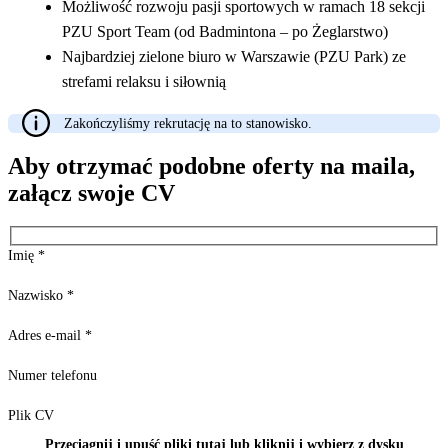
Możliwość rozwoju pasji sportowych w ramach 18 sekcji
PZU Sport Team (od Badmintona – po Żeglarstwo)
Najbardziej zielone biuro w Warszawie (PZU Park) ze
strefami relaksu i siłownią
Zakończyliśmy rekrutację na to stanowisko.
Aby otrzymać podobne oferty na maila,
załącz swoje CV
Imię
*
Nazwisko
*
Adres e-mail
*
Numer telefonu
Plik CV
Przeciągnij i upuść pliki tutaj lub kliknij i wybierz z dysku