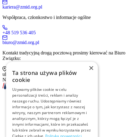
kariera@zmid.org.pl
Współpraca, członkostwo i informacje ogólne
+48 519 536 405
biuro@zmid.org.pl
Kontakt tradycyjną drogą pocztową prosimy kierować na Biuro
Związku:
×
Ta strona używa plików
ul. Sienna 93 lok. 2, 00-815 Warszawa
cookie
NIP: 526-13-30-874
Używamy plików cookie w celu
personalizacji treści, reklam i analizy
naszego ruchu. Udostępniamy również
Szkolenia
informacje o tym, jak korzystasz z naszej
witryny, naszym partnerom reklamowym i
Rekrutacja
analitycznym, którzy mogą łączyć je z
innymi informacjami, które im przekazałeś
lub które zebrali w wyniku korzystania przez
Examino
Ciebie z ich usług.
Polityka prywatności