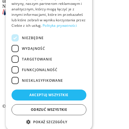
ul. Sienna 93 lok. 2, 00-815 Warszawa
witryny, naszym partnerom reklamowym i
NIP: 526-13-30-874
analitycznym, którzy mogą łączyć je z
innymi informacjami, które im przekazałeś
lub które zebrali w wyniku korzystania przez
Ciebie z ich usług.
Polityka prywatności
Szkolenia
NIEZBĘDNE
Rekrutacja
WYDAJNOŚĆ
Examino
TARGETOWANIE
Członkostwo
FUNKCJONALNOŚĆ
Kontakt
NIESKLASYFIKOWANE
Logo ZMID
AKCEPTUJ WSZYSTKIE
© 2026 ZMiD.org.pl
ODRZUĆ WSZYSTKIE
Regulamin
Polityka prywatności ZMID
POKAŻ SZCZEGÓŁY