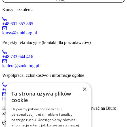
Kursy i szkolenia
+48 601 357 865
kursy@zmid.org.pl
Projekty rekrutacyjne (kontakt dla pracodawców)
+48 733 644 416
kariera@zmid.org.pl
Współpraca, członkostwo i informacje ogólne
×
+48 519 536 405
Ta strona używa plików
biuro@zmid.org.pl
cookie
Kontakt tradycyjną drogą pocztową prosimy kierować na Biuro
Używamy plików cookie w celu
Związku:
personalizacji treści, reklam i analizy
naszego ruchu. Udostępniamy również
informacje o tym, jak korzystasz z naszej