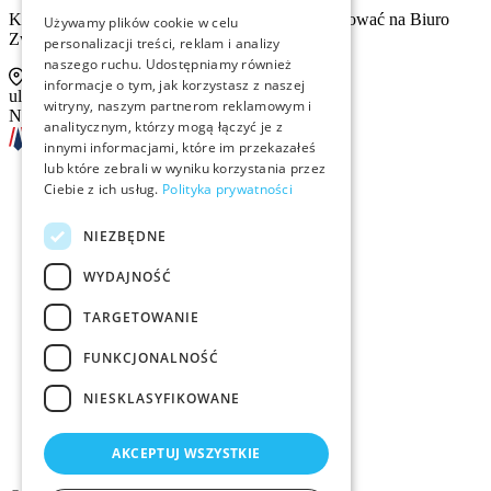
Kontakt tradycyjną drogą pocztową prosimy kierować na Biuro
Używamy plików cookie w celu
Związku:
personalizacji treści, reklam i analizy
naszego ruchu. Udostępniamy również
informacje o tym, jak korzystasz z naszej
ul. Sienna 93 lok. 2, 00-815 Warszawa
witryny, naszym partnerom reklamowym i
NIP: 526-13-30-874
analitycznym, którzy mogą łączyć je z
innymi informacjami, które im przekazałeś
lub które zebrali w wyniku korzystania przez
Ciebie z ich usług.
Polityka prywatności
Szkolenia
NIEZBĘDNE
Rekrutacja
WYDAJNOŚĆ
Examino
TARGETOWANIE
Członkostwo
FUNKCJONALNOŚĆ
Kontakt
NIESKLASYFIKOWANE
Logo ZMID
AKCEPTUJ WSZYSTKIE