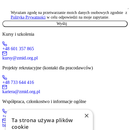
Wyrażam zgodę na przetwarzanie moich danych osobowych zgodnie z
Polityką Prywatności
w celu odpowiedzi na moje zapytanie.
Kursy i szkolenia
+48 601 357 865
kursy@zmid.org.pl
Projekty rekrutacyjne (kontakt dla pracodawców)
+48 733 644 416
kariera@zmid.org.pl
Współpraca, członkostwo i informacje ogólne
×
+48 519 536 405
Ta strona używa plików
biuro@zmid.org.pl
cookie