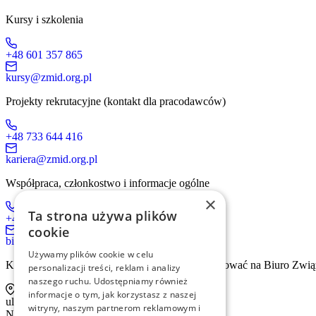
Kursy i szkolenia
+48 601 357 865
kursy@zmid.org.pl
Projekty rekrutacyjne (kontakt dla pracodawców)
+48 733 644 416
kariera@zmid.org.pl
Współpraca, członkostwo i informacje ogólne
×
Ta strona używa plików
+48 519 536 405
cookie
biuro@zmid.org.pl
Używamy plików cookie w celu
Kontakt tradycyjną drogą pocztową prosimy kierować na Biuro Zwią
personalizacji treści, reklam i analizy
naszego ruchu. Udostępniamy również
informacje o tym, jak korzystasz z naszej
ul. Sienna 93 lok. 2, 00-815 Warszawa
witryny, naszym partnerom reklamowym i
NIP: 526-13-30-874