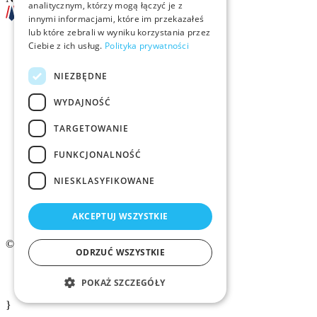
analitycznym, którzy mogą łączyć je z
innymi informacjami, które im przekazałeś
lub które zebrali w wyniku korzystania przez
Ciebie z ich usług.
Polityka prywatności
Szkolenia
NIEZBĘDNE
Rekrutacja
WYDAJNOŚĆ
Examino
TARGETOWANIE
Członkostwo
FUNKCJONALNOŚĆ
Kontakt
NIESKLASYFIKOWANE
Logo ZMID
AKCEPTUJ WSZYSTKIE
© 2026 ZMiD.org.pl
ODRZUĆ WSZYSTKIE
Regulamin
Polityka prywatności ZMID
POKAŻ SZCZEGÓŁY
}