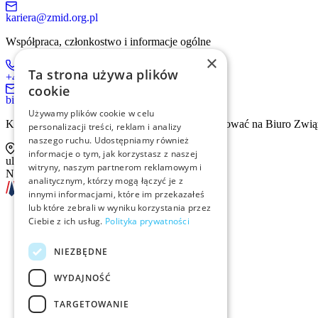
kariera@zmid.org.pl
Współpraca, członkostwo i informacje ogólne
×
Ta strona używa plików
+48 519 536 405
cookie
biuro@zmid.org.pl
Używamy plików cookie w celu
Kontakt tradycyjną drogą pocztową prosimy kierować na Biuro Zwią
personalizacji treści, reklam i analizy
naszego ruchu. Udostępniamy również
informacje o tym, jak korzystasz z naszej
ul. Sienna 93 lok. 2, 00-815 Warszawa
witryny, naszym partnerom reklamowym i
NIP: 526-13-30-874
analitycznym, którzy mogą łączyć je z
innymi informacjami, które im przekazałeś
lub które zebrali w wyniku korzystania przez
Ciebie z ich usług.
Polityka prywatności
Szkolenia
NIEZBĘDNE
Rekrutacja
WYDAJNOŚĆ
Examino
TARGETOWANIE