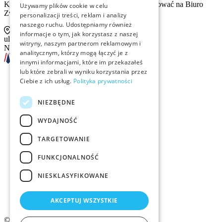
Kontakt tradycyjną drogą pocztową prosimy kierować na Biuro
Używamy plików cookie w celu
Związku:
personalizacji treści, reklam i analizy
naszego ruchu. Udostępniamy również
informacje o tym, jak korzystasz z naszej
ul. Sienna 93 lok. 2, 00-815 Warszawa
witryny, naszym partnerom reklamowym i
NIP: 526-13-30-874
analitycznym, którzy mogą łączyć je z
innymi informacjami, które im przekazałeś
lub które zebrali w wyniku korzystania przez
Ciebie z ich usług.
Polityka prywatności
Szkolenia
NIEZBĘDNE
Rekrutacja
WYDAJNOŚĆ
Examino
TARGETOWANIE
Członkostwo
FUNKCJONALNOŚĆ
Kontakt
NIESKLASYFIKOWANE
Logo ZMID
AKCEPTUJ WSZYSTKIE
© 2026 ZMiD.org.pl