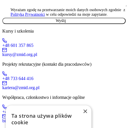
Wyrażam zgodę na przetwarzanie moich danych osobowych zgodnie z
Polityką Prywatności
w celu odpowiedzi na moje zapytanie.
Kursy i szkolenia
+48 601 357 865
kursy@zmid.org.pl
Projekty rekrutacyjne (kontakt dla pracodawców)
+48 733 644 416
kariera@zmid.org.pl
Współpraca, członkostwo i informacje ogólne
×
+48 519 536 405
Ta strona używa plików
biuro@zmid.org.pl
cookie