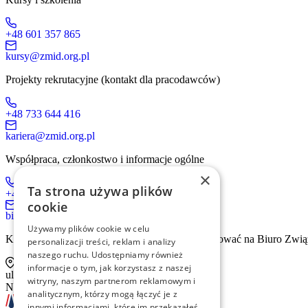
+48 601 357 865
kursy@zmid.org.pl
Projekty rekrutacyjne (kontakt dla pracodawców)
+48 733 644 416
kariera@zmid.org.pl
Współpraca, członkostwo i informacje ogólne
×
Ta strona używa plików
+48 519 536 405
cookie
biuro@zmid.org.pl
Używamy plików cookie w celu
Kontakt tradycyjną drogą pocztową prosimy kierować na Biuro Zwią
personalizacji treści, reklam i analizy
naszego ruchu. Udostępniamy również
informacje o tym, jak korzystasz z naszej
ul. Sienna 93 lok. 2, 00-815 Warszawa
witryny, naszym partnerom reklamowym i
NIP: 526-13-30-874
analitycznym, którzy mogą łączyć je z
innymi informacjami, które im przekazałeś