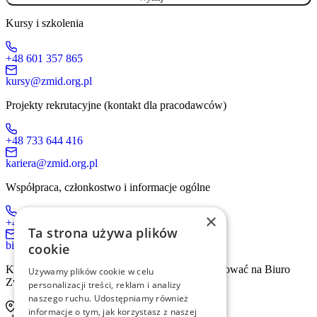
Kursy i szkolenia
+48 601 357 865
kursy@zmid.org.pl
Projekty rekrutacyjne (kontakt dla pracodawców)
+48 733 644 416
kariera@zmid.org.pl
Współpraca, członkostwo i informacje ogólne
×
+48 519 536 405
Ta strona używa plików
biuro@zmid.org.pl
cookie
Kontakt tradycyjną drogą pocztową prosimy kierować na Biuro
Używamy plików cookie w celu
Związku:
personalizacji treści, reklam i analizy
naszego ruchu. Udostępniamy również
informacje o tym, jak korzystasz z naszej