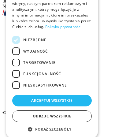
ul. Sienna 93 lok. 2, 00-815 Warszawa
witryny, naszym partnerom reklamowym i
NIP: 526-13-30-874
analitycznym, którzy mogą łączyć je z
innymi informacjami, które im przekazałeś
lub które zebrali w wyniku korzystania przez
Ciebie z ich usług.
Polityka prywatności
Szkolenia
NIEZBĘDNE
Rekrutacja
WYDAJNOŚĆ
Examino
TARGETOWANIE
Członkostwo
FUNKCJONALNOŚĆ
Kontakt
NIESKLASYFIKOWANE
Logo ZMID
AKCEPTUJ WSZYSTKIE
© 2026 ZMiD.org.pl
ODRZUĆ WSZYSTKIE
Regulamin
Polityka prywatności ZMID
POKAŻ SZCZEGÓŁY