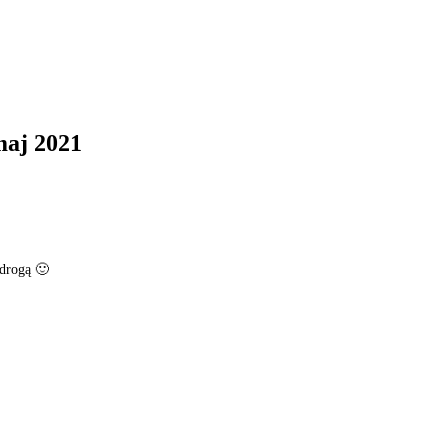
maj 2021
 drogą 🙂