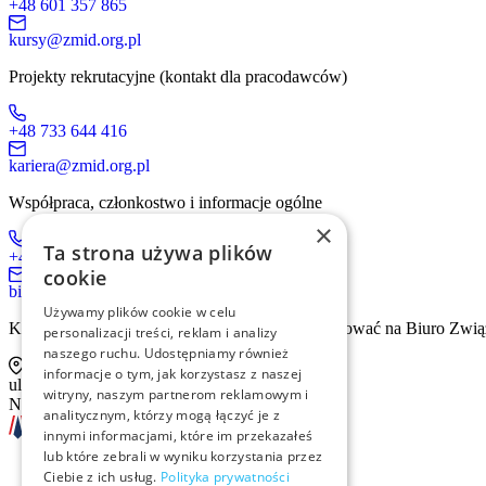
+48 601 357 865
kursy@zmid.org.pl
Projekty rekrutacyjne (kontakt dla pracodawców)
+48 733 644 416
kariera@zmid.org.pl
Współpraca, członkostwo i informacje ogólne
×
Ta strona używa plików
+48 519 536 405
cookie
biuro@zmid.org.pl
Używamy plików cookie w celu
Kontakt tradycyjną drogą pocztową prosimy kierować na Biuro Zwią
personalizacji treści, reklam i analizy
naszego ruchu. Udostępniamy również
informacje o tym, jak korzystasz z naszej
ul. Sienna 93 lok. 2, 00-815 Warszawa
witryny, naszym partnerom reklamowym i
NIP: 526-13-30-874
analitycznym, którzy mogą łączyć je z
innymi informacjami, które im przekazałeś
lub które zebrali w wyniku korzystania przez
Ciebie z ich usług.
Polityka prywatności
Szkolenia