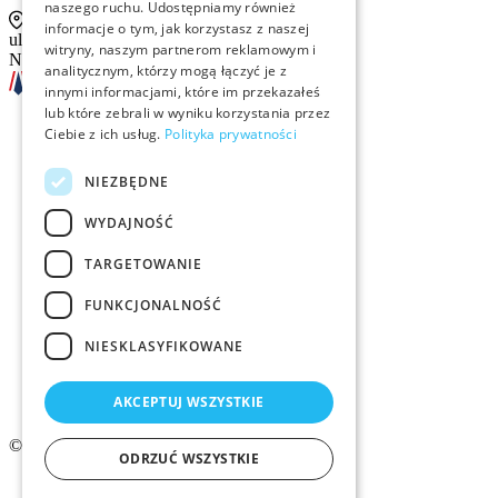
naszego ruchu. Udostępniamy również
informacje o tym, jak korzystasz z naszej
ul. Sienna 93 lok. 2, 00-815 Warszawa
witryny, naszym partnerom reklamowym i
NIP: 526-13-30-874
analitycznym, którzy mogą łączyć je z
innymi informacjami, które im przekazałeś
lub które zebrali w wyniku korzystania przez
Ciebie z ich usług.
Polityka prywatności
Szkolenia
NIEZBĘDNE
Rekrutacja
WYDAJNOŚĆ
Examino
TARGETOWANIE
Członkostwo
FUNKCJONALNOŚĆ
Kontakt
NIESKLASYFIKOWANE
Logo ZMID
AKCEPTUJ WSZYSTKIE
© 2026 ZMiD.org.pl
ODRZUĆ WSZYSTKIE
Regulamin