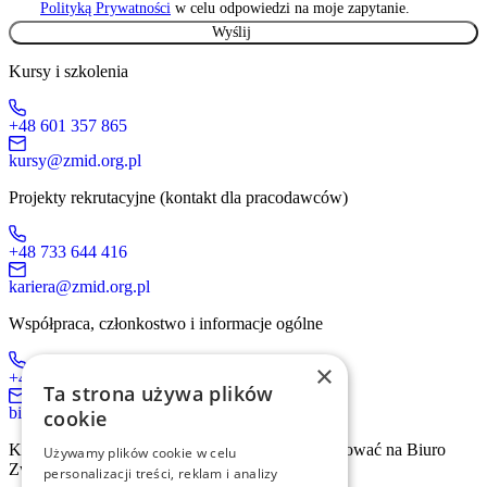
Polityką Prywatności
w celu odpowiedzi na moje zapytanie.
Kursy i szkolenia
+48 601 357 865
kursy@zmid.org.pl
Projekty rekrutacyjne (kontakt dla pracodawców)
+48 733 644 416
kariera@zmid.org.pl
Współpraca, członkostwo i informacje ogólne
×
+48 519 536 405
Ta strona używa plików
biuro@zmid.org.pl
cookie
Kontakt tradycyjną drogą pocztową prosimy kierować na Biuro
Używamy plików cookie w celu
Związku:
personalizacji treści, reklam i analizy