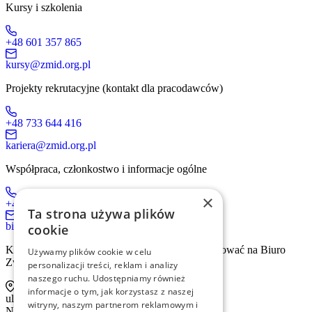
Kursy i szkolenia
+48 601 357 865
kursy@zmid.org.pl
Projekty rekrutacyjne (kontakt dla pracodawców)
+48 733 644 416
kariera@zmid.org.pl
Współpraca, członkostwo i informacje ogólne
×
+48 519 536 405
Ta strona używa plików
biuro@zmid.org.pl
cookie
Kontakt tradycyjną drogą pocztową prosimy kierować na Biuro
Używamy plików cookie w celu
Związku:
personalizacji treści, reklam i analizy
naszego ruchu. Udostępniamy również
informacje o tym, jak korzystasz z naszej
ul. Sienna 93 lok. 2, 00-815 Warszawa
witryny, naszym partnerom reklamowym i
NIP: 526-13-30-874