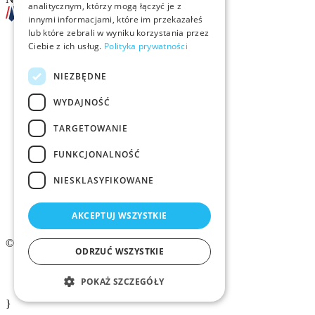
analitycznym, którzy mogą łączyć je z
innymi informacjami, które im przekazałeś
lub które zebrali w wyniku korzystania przez
Ciebie z ich usług.
Polityka prywatności
Szkolenia
NIEZBĘDNE
Rekrutacja
WYDAJNOŚĆ
Examino
TARGETOWANIE
Członkostwo
FUNKCJONALNOŚĆ
Kontakt
NIESKLASYFIKOWANE
Logo ZMID
AKCEPTUJ WSZYSTKIE
© 2026 ZMiD.org.pl
ODRZUĆ WSZYSTKIE
Regulamin
Polityka prywatności ZMID
POKAŻ SZCZEGÓŁY
}