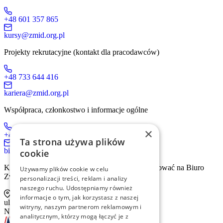
+48 601 357 865
kursy@zmid.org.pl
Projekty rekrutacyjne (kontakt dla pracodawców)
+48 733 644 416
kariera@zmid.org.pl
Współpraca, członkostwo i informacje ogólne
×
+48 519 536 405
Ta strona używa plików
biuro@zmid.org.pl
cookie
Kontakt tradycyjną drogą pocztową prosimy kierować na Biuro
Używamy plików cookie w celu
Związku:
personalizacji treści, reklam i analizy
naszego ruchu. Udostępniamy również
informacje o tym, jak korzystasz z naszej
ul. Sienna 93 lok. 2, 00-815 Warszawa
witryny, naszym partnerom reklamowym i
NIP: 526-13-30-874
analitycznym, którzy mogą łączyć je z