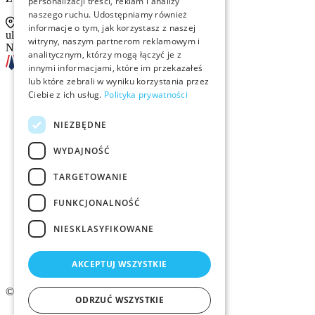
personalizacji treści, reklam i analizy
naszego ruchu. Udostępniamy również
informacje o tym, jak korzystasz z naszej
ul. Sienna 93 lok. 2, 00-815 Warszawa
witryny, naszym partnerom reklamowym i
NIP: 526-13-30-874
analitycznym, którzy mogą łączyć je z
innymi informacjami, które im przekazałeś
lub które zebrali w wyniku korzystania przez
Ciebie z ich usług.
Polityka prywatności
Szkolenia
NIEZBĘDNE
Rekrutacja
WYDAJNOŚĆ
Examino
TARGETOWANIE
Członkostwo
FUNKCJONALNOŚĆ
Kontakt
NIESKLASYFIKOWANE
Logo ZMID
AKCEPTUJ WSZYSTKIE
© 2026 ZMiD.org.pl
ODRZUĆ WSZYSTKIE