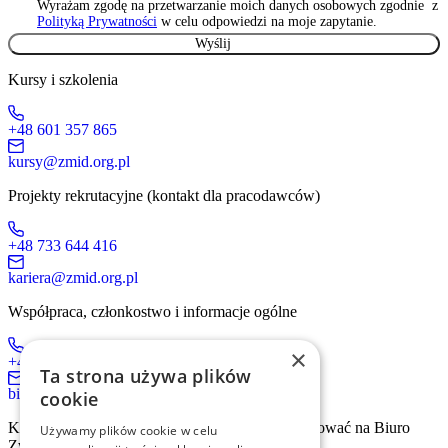
Wyrażam zgodę na przetwarzanie moich danych osobowych zgodnie z
Polityką Prywatności
w celu odpowiedzi na moje zapytanie.
Kursy i szkolenia
+48 601 357 865
kursy@zmid.org.pl
Projekty rekrutacyjne (kontakt dla pracodawców)
+48 733 644 416
kariera@zmid.org.pl
Współpraca, członkostwo i informacje ogólne
×
+48 519 536 405
Ta strona używa plików
biuro@zmid.org.pl
cookie
Kontakt tradycyjną drogą pocztową prosimy kierować na Biuro
Używamy plików cookie w celu
Związku: