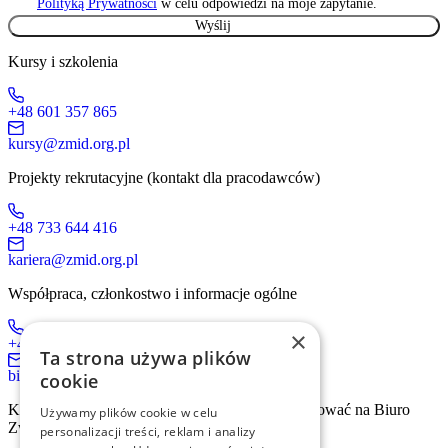
Polityką Prywatności
w celu odpowiedzi na moje zapytanie.
Kursy i szkolenia
+48 601 357 865
kursy@zmid.org.pl
Projekty rekrutacyjne (kontakt dla pracodawców)
+48 733 644 416
kariera@zmid.org.pl
Współpraca, członkostwo i informacje ogólne
×
+48 519 536 405
Ta strona używa plików
biuro@zmid.org.pl
cookie
Kontakt tradycyjną drogą pocztową prosimy kierować na Biuro
Używamy plików cookie w celu
Związku:
personalizacji treści, reklam i analizy