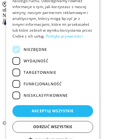
naszego ruchu. Udostępniamy również
informacje o tym, jak korzystasz z naszej
ul. Sienna 93 lok. 2, 00-815 Warszawa
witryny, naszym partnerom reklamowym i
NIP: 526-13-30-874
analitycznym, którzy mogą łączyć je z
innymi informacjami, które im przekazałeś
lub które zebrali w wyniku korzystania przez
Ciebie z ich usług.
Polityka prywatności
Szkolenia
NIEZBĘDNE
Rekrutacja
WYDAJNOŚĆ
Examino
TARGETOWANIE
Członkostwo
FUNKCJONALNOŚĆ
Kontakt
NIESKLASYFIKOWANE
Logo ZMID
AKCEPTUJ WSZYSTKIE
© 2026 ZMiD.org.pl
ODRZUĆ WSZYSTKIE
Regulamin