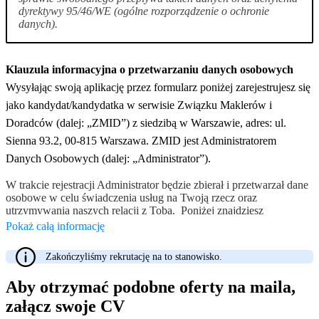
dyrektywy 95/46/WE (ogólne rozporządzenie o ochronie
danych).
Klauzula informacyjna o przetwarzaniu danych osobowych
Wysyłając swoją aplikację przez formularz poniżej zarejestrujesz się
jako kandydat/kandydatka w serwisie Związku Maklerów i
Doradców (dalej: „ZMID”) z siedzibą w Warszawie, adres: ul.
Sienna 93.2, 00-815 Warszawa. ZMID jest Administratorem
Danych Osobowych (dalej: „Administrator”).
W trakcie rejestracji Administrator będzie zbierał i przetwarzał dane
osobowe w celu świadczenia usług na Twoją rzecz oraz
utrzymywania naszych relacji z Tobą. Poniżej znajdziesz
informację o przetwarzaniu danych osobowych oraz o ochronie
Pokaż całą informację
prywatności wyjaśniającą sposób, w jaki zbieramy i przetwarzamy
informacje na Twój temat oraz jakie prawa posiadasz w tym
Zakończyliśmy rekrutację na to stanowisko.
zakresie. Jeżeli masz pytania dotyczące przetwarzania przez nas
Twoich danych osobowych oraz przysługujących Ci praw,
Aby otrzymać podobne oferty na maila,
skontaktuj się z nami:
(a) wysyłając e-mail na adres:
biuro@zmid.org.pl
lub drogą
załącz swoje CV
pocztową pod adresem: ul. Sienna 93.2, 00-815 Warszawa lub