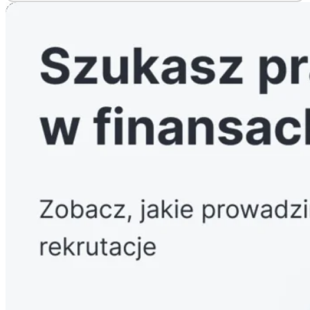
Twoje dane osobowe będziemy przetwarzać także w celu
dochodzenia lub obrony przed roszczeniami przez okres 3 lat od
zakończenia procesu rekrutacji. W określonych przypadkach
możemy przetwarzać Twoje dane dłużej niż 3 lata, jeżeli taka
konieczność wynikać będzie z przepisów prawa. Twoje dane
osobowe możemy przekazywać następującym kategoriom
odbiorców:
1) dostawcom usług IT świadczącym usługi hostingu oraz
dostawcom systemów informatycznych, jak również
2) potencjalnym pracodawcom (po dokonanej przez nas selekcji)
oraz organom państwowym, jeżeli zwrócą się do nas z takim
wnioskiem (np. sąd, prokuratura). Nie przekazujemy Twoich
danych osobowych poza Europejski Obszar Gospodarczy. Jeżeli w
przyszłości dokonamy zmian w tym zakresie, przekażemy Ci
dodatkową informację.