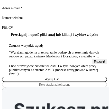
Adres e-mail
*
Numer telefonu
Plik CV
Przeciągnij i upuść pliki tutaj lub kliknij i wybierz z dysku
Zaznacz wszystkie zgody
*Wyrażam zgodę na przetwarzanie podanych przeze mnie danych
osobowych przez Związek Maklerów i Doradców, z siedzibą w
Warszawie 00-815, ul. Sienna 93/2, wpisanym do rejestru
Rozwiń
stowarzyszeń, innych organizacji społecznych i zawodowych,
Chcę otrzymywać Newsletter ZMID w tym nowych ofert pracy
Wyrażam zgodę na przetwarzanie podanych przeze mnie danych
publikowanych na stronie ZMID (możesz zrezygnować w każdej
osobowych przez Związek Maklerów i Doradców, z siedzibą w
chwili).
Warszawie 00-815, ul. Sienna 93/2, wpisanym do rejestru
stowarzyszeń, innych organizacji społecznych i zawodowych
Rekrutacja zakończona