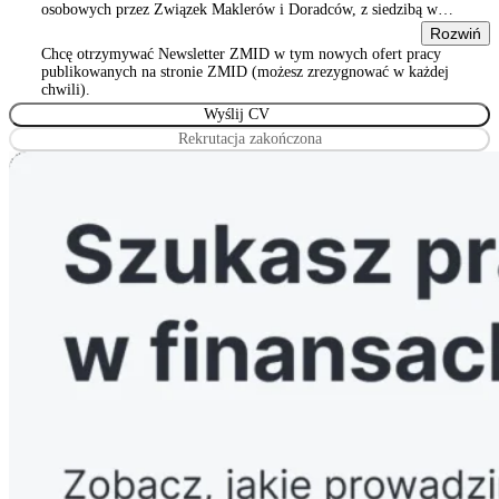
osobowych przez Związek Maklerów i Doradców, z siedzibą w
Warszawie 00-815, ul. Sienna 93/2, wpisanym do rejestru
Rozwiń
stowarzyszeń, innych organizacji społecznych i zawodowych,
Chcę otrzymywać Newsletter ZMID w tym nowych ofert pracy
Wyrażam zgodę na przetwarzanie podanych przeze mnie danych
publikowanych na stronie ZMID (możesz zrezygnować w każdej
osobowych przez Związek Maklerów i Doradców, z siedzibą w
chwili).
Warszawie 00-815, ul. Sienna 93/2, wpisanym do rejestru
stowarzyszeń, innych organizacji społecznych i zawodowych
Rekrutacja zakończona