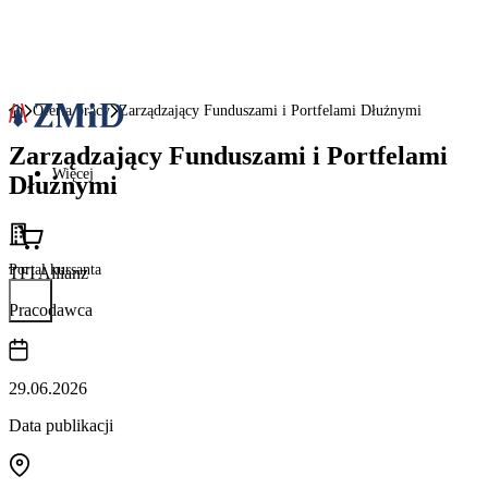
Oferta pracy
Zarządzający Funduszami i Portfelami Dłużnymi
Zarządzający Funduszami i Portfelami
Więcej
Dłużnymi
Portal kursanta
TFI Allianz
Pracodawca
29.06.2026
Data publikacji