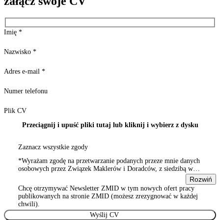
załącz swoje CV
Imię
*
Nazwisko
*
Adres e-mail
*
Numer telefonu
Plik CV
Przeciągnij i upuść pliki tutaj lub kliknij i wybierz z dysku
Zaznacz wszystkie zgody
*Wyrażam zgodę na przetwarzanie podanych przeze mnie danych
osobowych przez Związek Maklerów i Doradców, z siedzibą w
Warszawie 00-815, ul. Sienna 93/2, wpisanym do rejestru
Rozwiń
stowarzyszeń, innych organizacji społecznych i zawodowych,
Chcę otrzymywać Newsletter ZMID w tym nowych ofert pracy
Wyrażam zgodę na przetwarzanie podanych przeze mnie danych
publikowanych na stronie ZMID (możesz zrezygnować w każdej
osobowych przez Związek Maklerów i Doradców, z siedzibą w
chwili).
Warszawie 00-815, ul. Sienna 93/2, wpisanym do rejestru
stowarzyszeń, innych organizacji społecznych i zawodowych