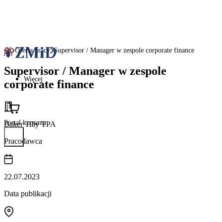
Oferta pracy
Supervisor / Manager w zespole corporate finance
Supervisor / Manager w zespole
Więcej
corporate finance
Portal kursanta
Baker Tilly TPA
Pracodawca
22.07.2023
Data publikacji