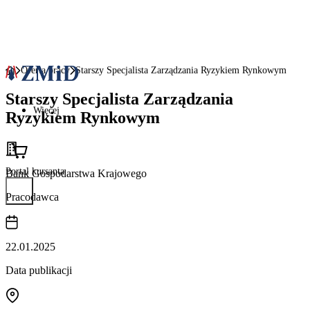
Oferta pracy
Starszy Specjalista Zarządzania Ryzykiem Rynkowym
Starszy Specjalista Zarządzania
Więcej
Ryzykiem Rynkowym
Portal kursanta
Bank Gospodarstwa Krajowego
Pracodawca
22.01.2025
Data publikacji