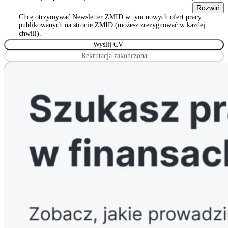
Warszawie 00-815, ul. Sienna 93/2, wpisanym do rejestru
Rozwiń
stowarzyszeń, innych organizacji społecznych i zawodowych,
Chcę otrzymywać Newsletter ZMID w tym nowych ofert pracy
Wyrażam zgodę na przetwarzanie podanych przeze mnie danych
publikowanych na stronie ZMID (możesz zrezygnować w każdej
osobowych przez Związek Maklerów i Doradców, z siedzibą w
chwili).
Warszawie 00-815, ul. Sienna 93/2, wpisanym do rejestru
stowarzyszeń, innych organizacji społecznych i zawodowych
Rekrutacja zakończona