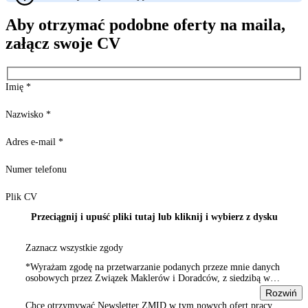
Aby otrzymać podobne oferty na maila,
załącz swoje CV
Imię
*
Nazwisko
*
Adres e-mail
*
Numer telefonu
Plik CV
Przeciągnij i upuść pliki tutaj lub kliknij i wybierz z dysku
Zaznacz wszystkie zgody
*Wyrażam zgodę na przetwarzanie podanych przeze mnie danych
osobowych przez Związek Maklerów i Doradców, z siedzibą w
Warszawie 00-815, ul. Sienna 93/2, wpisanym do rejestru
Rozwiń
stowarzyszeń, innych organizacji społecznych i zawodowych,
Chcę otrzymywać Newsletter ZMID w tym nowych ofert pracy