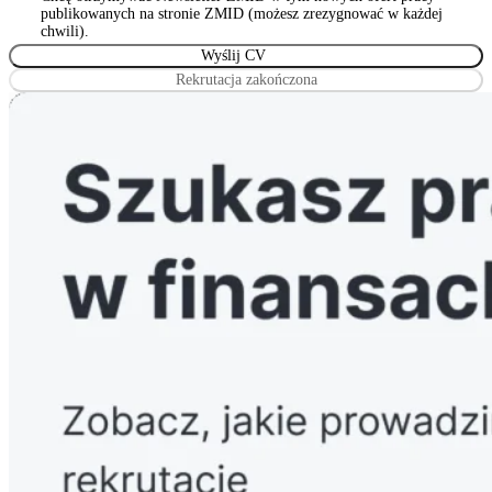
Wyrażam zgodę na przetwarzanie podanych przeze mnie danych
publikowanych na stronie ZMID (możesz zrezygnować w każdej
osobowych przez Związek Maklerów i Doradców, z siedzibą w
chwili).
Warszawie 00-815, ul. Sienna 93/2, wpisanym do rejestru
stowarzyszeń, innych organizacji społecznych i zawodowych
Rekrutacja zakończona