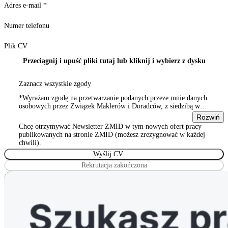
Adres e-mail
*
Numer telefonu
Plik CV
Przeciągnij i upuść pliki tutaj lub kliknij i wybierz z dysku
Zaznacz wszystkie zgody
*Wyrażam zgodę na przetwarzanie podanych przeze mnie danych
osobowych przez Związek Maklerów i Doradców, z siedzibą w
Warszawie 00-815, ul. Sienna 93/2, wpisanym do rejestru
Rozwiń
stowarzyszeń, innych organizacji społecznych i zawodowych,
Chcę otrzymywać Newsletter ZMID w tym nowych ofert pracy
Wyrażam zgodę na przetwarzanie podanych przeze mnie danych
publikowanych na stronie ZMID (możesz zrezygnować w każdej
osobowych przez Związek Maklerów i Doradców, z siedzibą w
chwili).
Warszawie 00-815, ul. Sienna 93/2, wpisanym do rejestru
stowarzyszeń, innych organizacji społecznych i zawodowych
Rekrutacja zakończona