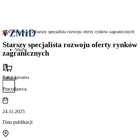
Oferta pracy
Starszy specjalista rozwoju oferty rynków zagranicznych
Starszy specjalista rozwoju oferty rynków
Więcej
zagranicznych
Portal kursanta
mBank
Pracodawca
24.11.2025
Data publikacji