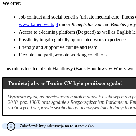
We offer:
Job contract and social benefits (private medical care, fitnes
www.karierawciti.pl
under
Benefits for you
and
Benefits for 
Access to e-learning platform (Degreed) as well as English l
Possibility to gain globally appreciated work experience
Friendly and supportive culture and team
Flexible and partly-remote working conditions
This role is located at Citi Handlowy (Bank Handlowy w Warszawie S
Pamiętaj aby w Twoim CV była poniższa zgoda!
Wyrażam zgodę na przetwarzanie moich danych osobowych dla potr
2018, poz. 1000) oraz zgodnie z Rozporządzeniem Parlamentu Eur
osobowych i w sprawie swobodnego przepływu takich danych oraz 
Zakończyliśmy rekrutację na to stanowisko.