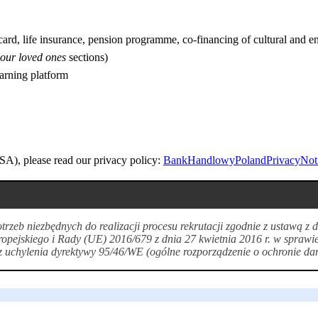
s card, life insurance, pension programme, co-financing of cultural and e
your loved ones
sections)
earning platform
A), please read our privacy policy:
BankHandlowyPolandPrivacyNot
zeb niezbędnych do realizacji procesu rekrutacji zgodnie z ustawą z
opejskiego i Rady (UE) 2016/679 z dnia 27 kwietnia 2016 r. w sprawi
uchylenia dyrektywy 95/46/WE (ogólne rozporządzenie o ochronie da