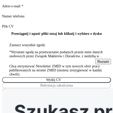
Adres e-mail
*
Numer telefonu
Plik CV
Przeciągnij i upuść pliki tutaj lub kliknij i wybierz z dysku
Zaznacz wszystkie zgody
*Wyrażam zgodę na przetwarzanie podanych przeze mnie danych
osobowych przez Związek Maklerów i Doradców, z siedzibą w
Warszawie 00-815, ul. Sienna 93/2, wpisanym do rejestru
Rozwiń
stowarzyszeń, innych organizacji społecznych i zawodowych,
Chcę otrzymywać Newsletter ZMID w tym nowych ofert pracy
Wyrażam zgodę na przetwarzanie podanych przeze mnie danych
publikowanych na stronie ZMID (możesz zrezygnować w każdej
osobowych przez Związek Maklerów i Doradców, z siedzibą w
chwili).
Warszawie 00-815, ul. Sienna 93/2, wpisanym do rejestru
stowarzyszeń, innych organizacji społecznych i zawodowych
Rekrutacja zakończona