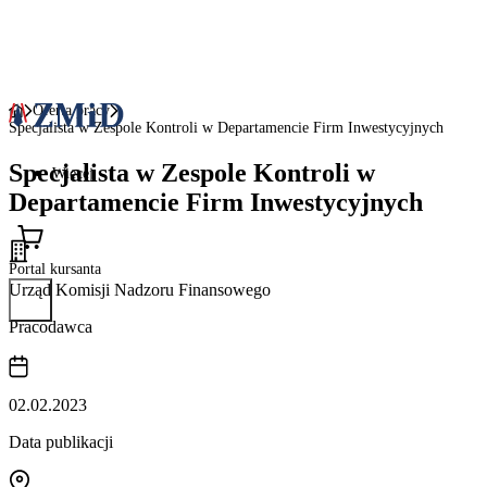
Oferta pracy
Specjalista w Zespole Kontroli w Departamencie Firm Inwestycyjnych
Specjalista w Zespole Kontroli w
Więcej
Departamencie Firm Inwestycyjnych
Portal kursanta
Urząd Komisji Nadzoru Finansowego
Pracodawca
02.02.2023
Data publikacji