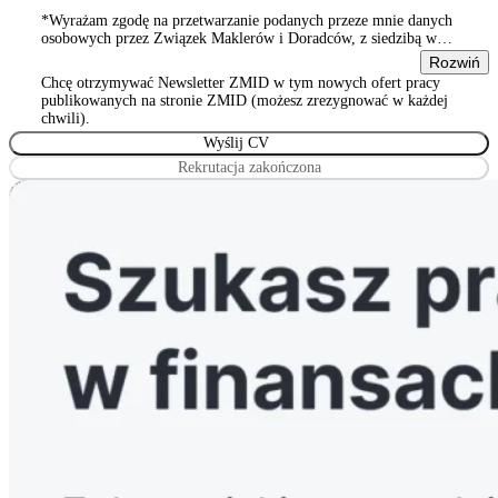
*Wyrażam zgodę na przetwarzanie podanych przeze mnie danych
osobowych przez Związek Maklerów i Doradców, z siedzibą w
Warszawie 00-815, ul. Sienna 93/2, wpisanym do rejestru
Rozwiń
stowarzyszeń, innych organizacji społecznych i zawodowych,
Chcę otrzymywać Newsletter ZMID w tym nowych ofert pracy
Wyrażam zgodę na przetwarzanie podanych przeze mnie danych
publikowanych na stronie ZMID (możesz zrezygnować w każdej
osobowych przez Związek Maklerów i Doradców, z siedzibą w
chwili).
Warszawie 00-815, ul. Sienna 93/2, wpisanym do rejestru
stowarzyszeń, innych organizacji społecznych i zawodowych
Rekrutacja zakończona