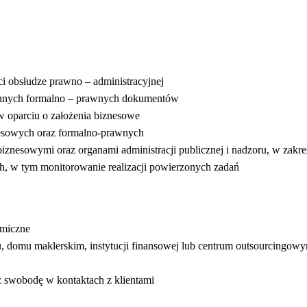
i obsłudze prawno – administracyjnej
innych formalno – prawnych dokumentów
 oparciu o założenia biznesowe
znesowych oraz formalno-prawnych
nesowymi oraz organami administracji publicznej i nadzoru, w zakresi
, w tym monitorowanie realizacji powierzonych zadań
omiczne
u, domu maklerskim, instytucji finansowej lub centrum outsourcingo
z swobodę w kontaktach z klientami