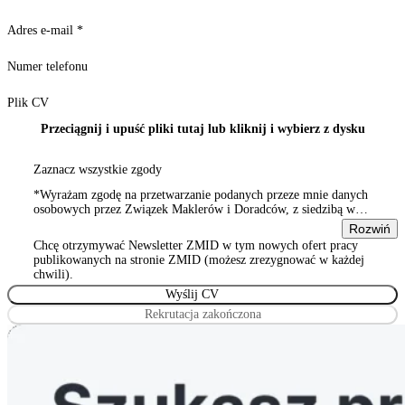
Adres e-mail
*
Numer telefonu
Plik CV
Przeciągnij i upuść pliki tutaj lub kliknij i wybierz z dysku
Zaznacz wszystkie zgody
*Wyrażam zgodę na przetwarzanie podanych przeze mnie danych
osobowych przez Związek Maklerów i Doradców, z siedzibą w
Warszawie 00-815, ul. Sienna 93/2, wpisanym do rejestru
Rozwiń
stowarzyszeń, innych organizacji społecznych i zawodowych,
Chcę otrzymywać Newsletter ZMID w tym nowych ofert pracy
Wyrażam zgodę na przetwarzanie podanych przeze mnie danych
publikowanych na stronie ZMID (możesz zrezygnować w każdej
osobowych przez Związek Maklerów i Doradców, z siedzibą w
chwili).
Warszawie 00-815, ul. Sienna 93/2, wpisanym do rejestru
stowarzyszeń, innych organizacji społecznych i zawodowych
Rekrutacja zakończona