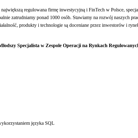
ajwiększą regulowana firmę inwestycyjną i FinTech w Polsce, specjal
balnie zatrudniamy ponad 1000 osób. Stawiamy na rozwój naszych pr
iałalność, produkty i technologie są doceniane przez inwestorów i ry
Młodszy Specjalista w Zespole Operacji na Rynkach Regulowanyc
 wykorzystaniem języka SQL