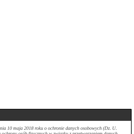
 dnia 10 maja 2018 roku o ochronie danych osobowych (Dz. U.
e ochrony osób fizycznych w związku z przetwarzaniem danych