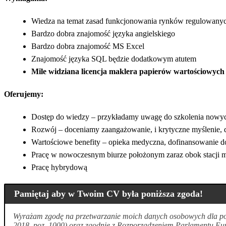
Wiedza na temat zasad funkcjonowania rynków regulowanyc
Bardzo dobra znajomość języka angielskiego
Bardzo dobra znajomość MS Excel
Znajomość języka SQL będzie dodatkowym atutem
Mile widziana licencja maklera papierów wartościowych
Oferujemy:
Dostęp do wiedzy – przykładamy uwagę do szkolenia nowy
Rozwój – doceniamy zaangażowanie, i krytyczne myślenie, d
Wartościowe benefity – opieka medyczna, dofinansowanie do 
Pracę w nowoczesnym biurze położonym zaraz obok stacji m
Pracę hybrydową
Pamiętaj aby w Twoim CV była poniższa zgoda!
Wyrażam zgodę na przetwarzanie moich danych osobowych dla potr
2018, poz. 1000) oraz zgodnie z Rozporządzeniem Parlamentu Eur