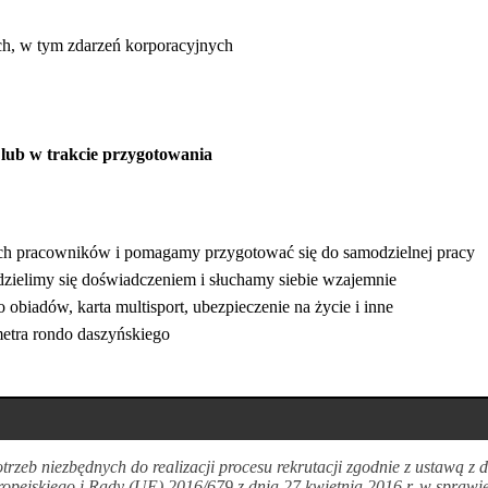
h, w tym zdarzeń korporacyjnych
 lub w trakcie przygotowania
ch pracowników i pomagamy przygotować się do samodzielnej pracy
zielimy się doświadczeniem i słuchamy siebie wzajemnie
obiadów, karta multisport, ubezpieczenie na życie i inne
etra rondo daszyńskiego
zeb niezbędnych do realizacji procesu rekrutacji zgodnie z ustawą z
opejskiego i Rady (UE) 2016/679 z dnia 27 kwietnia 2016 r. w sprawi