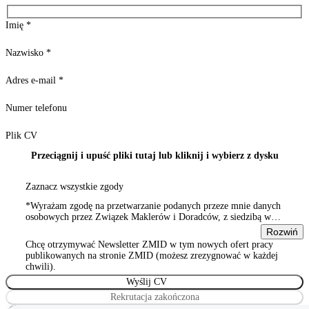
Imię
*
Nazwisko
*
Adres e-mail
*
Numer telefonu
Plik CV
Przeciągnij i upuść pliki tutaj lub kliknij i wybierz z dysku
Zaznacz wszystkie zgody
*Wyrażam zgodę na przetwarzanie podanych przeze mnie danych
osobowych przez Związek Maklerów i Doradców, z siedzibą w
Warszawie 00-815, ul. Sienna 93/2, wpisanym do rejestru
Rozwiń
stowarzyszeń, innych organizacji społecznych i zawodowych,
Chcę otrzymywać Newsletter ZMID w tym nowych ofert pracy
Wyrażam zgodę na przetwarzanie podanych przeze mnie danych
publikowanych na stronie ZMID (możesz zrezygnować w każdej
osobowych przez Związek Maklerów i Doradców, z siedzibą w
chwili).
Warszawie 00-815, ul. Sienna 93/2, wpisanym do rejestru
stowarzyszeń, innych organizacji społecznych i zawodowych
Rekrutacja zakończona