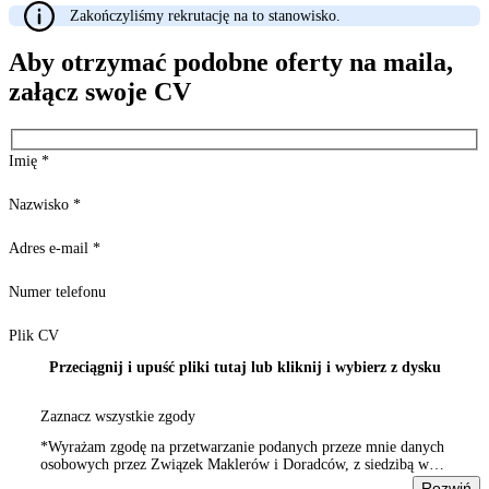
Zakończyliśmy rekrutację na to stanowisko.
Aby otrzymać podobne oferty na maila,
załącz swoje CV
Imię
*
Nazwisko
*
Adres e-mail
*
Numer telefonu
Plik CV
Przeciągnij i upuść pliki tutaj lub kliknij i wybierz z dysku
Zaznacz wszystkie zgody
*Wyrażam zgodę na przetwarzanie podanych przeze mnie danych
osobowych przez Związek Maklerów i Doradców, z siedzibą w
Warszawie 00-815, ul. Sienna 93/2, wpisanym do rejestru
Rozwiń