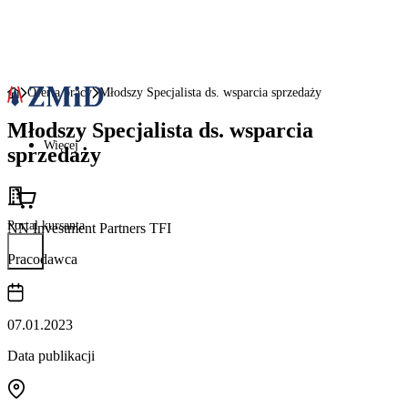
Oferta pracy
Młodszy Specjalista ds. wsparcia sprzedaży
Młodszy Specjalista ds. wsparcia
Więcej
sprzedaży
Portal kursanta
NN Investment Partners TFI
Pracodawca
07.01.2023
Data publikacji