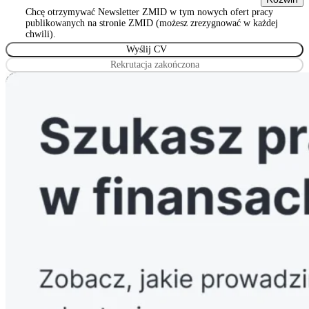
stowarzyszeń, innych organizacji społecznych i zawodowych,
Chcę otrzymywać Newsletter ZMID w tym nowych ofert pracy
Wyrażam zgodę na przetwarzanie podanych przeze mnie danych
publikowanych na stronie ZMID (możesz zrezygnować w każdej
osobowych przez Związek Maklerów i Doradców, z siedzibą w
chwili).
Warszawie 00-815, ul. Sienna 93/2, wpisanym do rejestru
stowarzyszeń, innych organizacji społecznych i zawodowych
Rekrutacja zakończona