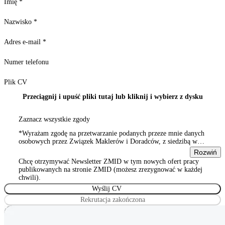
Imię
*
Nazwisko
*
Adres e-mail
*
Numer telefonu
Plik CV
Przeciągnij i upuść pliki tutaj lub kliknij i wybierz z dysku
Zaznacz wszystkie zgody
*Wyrażam zgodę na przetwarzanie podanych przeze mnie danych
osobowych przez Związek Maklerów i Doradców, z siedzibą w
Warszawie 00-815, ul. Sienna 93/2, wpisanym do rejestru
Rozwiń
stowarzyszeń, innych organizacji społecznych i zawodowych,
Chcę otrzymywać Newsletter ZMID w tym nowych ofert pracy
Wyrażam zgodę na przetwarzanie podanych przeze mnie danych
publikowanych na stronie ZMID (możesz zrezygnować w każdej
osobowych przez Związek Maklerów i Doradców, z siedzibą w
chwili).
Warszawie 00-815, ul. Sienna 93/2, wpisanym do rejestru
stowarzyszeń, innych organizacji społecznych i zawodowych
Rekrutacja zakończona