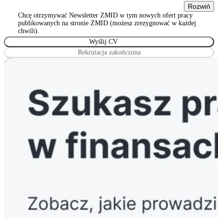
Warszawie 00-815, ul. Sienna 93/2, wpisanym do rejestru
Rozwiń
stowarzyszeń, innych organizacji społecznych i zawodowych,
Chcę otrzymywać Newsletter ZMID w tym nowych ofert pracy
Wyrażam zgodę na przetwarzanie podanych przeze mnie danych
publikowanych na stronie ZMID (możesz zrezygnować w każdej
osobowych przez Związek Maklerów i Doradców, z siedzibą w
chwili).
Warszawie 00-815, ul. Sienna 93/2, wpisanym do rejestru
stowarzyszeń, innych organizacji społecznych i zawodowych
Rekrutacja zakończona