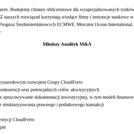
urze. Budujemy chmury obliczeniowe dla wyspecjalizowanych rynków,
 Z naszych rozwiązań korzystają wiodące firmy i instytucje naukowe w
Prognoz Średnioterminowych ECMWF, Mercator Ocean International,
:
Młodszy Analityk M&A
dzynarodowym rozwojem Grupy CloudFerro
onkurencji oraz potencjalnych celów akwizycyjnych
z opracowywanie dokumentacji inwestycyjnej, w tym modeli finanso
z strukturyzowania prawnego i podatkowego transakcji
estycji CloudFerro
upie