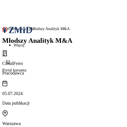
Oferta pracy
Młodszy Analityk M&A
Młodszy Analityk M&A
Więcej
CloudFerro
Portal kursanta
Pracodawca
05.07.2024
Data publikacji
Warszawa