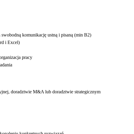
 swobodną komunikację ustną i pisaną (min B2)
d i Excel)
organizacja pracy
adania
nej, doradztwie M&A lub doradztwie strategicznym
konaleniu konkretnych rozwiązań