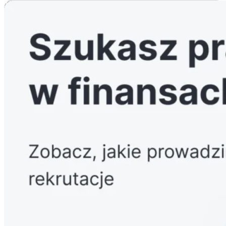
Twoje dane osobowe będziemy przetwarzać także w celu
dochodzenia lub obrony przed roszczeniami przez okres 3 lat od
zakończenia procesu rekrutacji. W określonych przypadkach
możemy przetwarzać Twoje dane dłużej niż 3 lata, jeżeli taka
konieczność wynikać będzie z przepisów prawa. Twoje dane
osobowe możemy przekazywać następującym kategoriom
odbiorców:
1) dostawcom usług IT świadczącym usługi hostingu oraz
dostawcom systemów informatycznych, jak również
2) potencjalnym pracodawcom (po dokonanej przez nas selekcji)
oraz organom państwowym, jeżeli zwrócą się do nas z takim
wnioskiem (np. sąd, prokuratura). Nie przekazujemy Twoich
danych osobowych poza Europejski Obszar Gospodarczy. Jeżeli w
przyszłości dokonamy zmian w tym zakresie, przekażemy Ci
dodatkową informację.