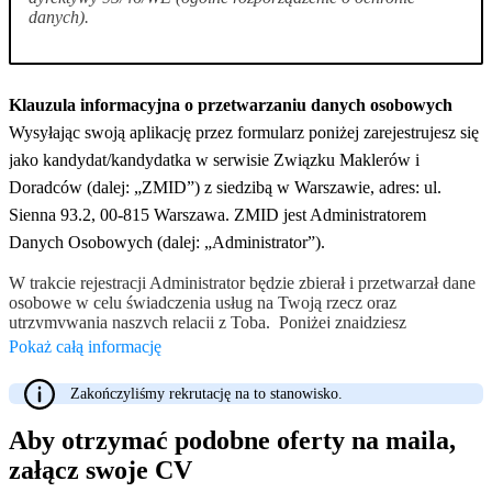
danych).
Klauzula informacyjna o przetwarzaniu danych osobowych
Wysyłając swoją aplikację przez formularz poniżej zarejestrujesz się
jako kandydat/kandydatka w serwisie Związku Maklerów i
Doradców (dalej: „ZMID”) z siedzibą w Warszawie, adres: ul.
Sienna 93.2, 00-815 Warszawa. ZMID jest Administratorem
Danych Osobowych (dalej: „Administrator”).
W trakcie rejestracji Administrator będzie zbierał i przetwarzał dane
osobowe w celu świadczenia usług na Twoją rzecz oraz
utrzymywania naszych relacji z Tobą. Poniżej znajdziesz
informację o przetwarzaniu danych osobowych oraz o ochronie
Pokaż całą informację
prywatności wyjaśniającą sposób, w jaki zbieramy i przetwarzamy
informacje na Twój temat oraz jakie prawa posiadasz w tym
Zakończyliśmy rekrutację na to stanowisko.
zakresie. Jeżeli masz pytania dotyczące przetwarzania przez nas
Twoich danych osobowych oraz przysługujących Ci praw,
Aby otrzymać podobne oferty na maila,
skontaktuj się z nami:
(a) wysyłając e-mail na adres:
biuro@zmid.org.pl
lub drogą
załącz swoje CV
pocztową pod adresem: ul. Sienna 93.2, 00-815 Warszawa lub