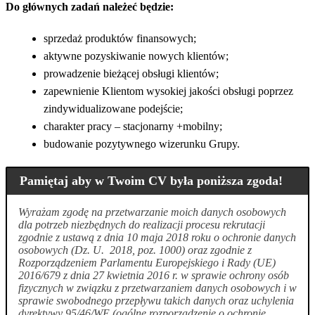
Do głównych zadań należeć będzie:
sprzedaż produktów finansowych;
aktywne pozyskiwanie nowych klientów;
prowadzenie bieżącej obsługi klientów;
zapewnienie Klientom wysokiej jakości obsługi poprzez
zindywidualizowane podejście;
charakter pracy – stacjonarny +mobilny;
budowanie pozytywnego wizerunku Grupy.
Pamiętaj aby w Twoim CV była poniższa zgoda!
Wyrażam zgodę na przetwarzanie moich danych osobowych
dla potrzeb niezbędnych do realizacji procesu rekrutacji
zgodnie z ustawą z dnia 10 maja 2018 roku o ochronie danych
osobowych (Dz. U. 2018, poz. 1000) oraz zgodnie z
Rozporządzeniem Parlamentu Europejskiego i Rady (UE)
2016/679 z dnia 27 kwietnia 2016 r. w sprawie ochrony osób
fizycznych w związku z przetwarzaniem danych osobowych i w
sprawie swobodnego przepływu takich danych oraz uchylenia
dyrektywy 95/46/WE (ogólne rozporządzenie o ochronie