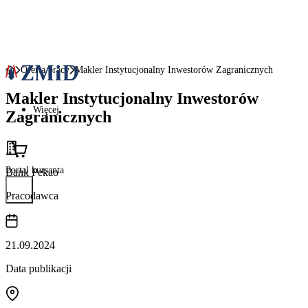
Oferta pracy
Makler Instytucjonalny Inwestorów Zagranicznych
Makler Instytucjonalny Inwestorów
Więcej
Zagranicznych
Portal kursanta
Bank Pekao
Pracodawca
21.09.2024
Data publikacji