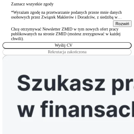
Zaznacz wszystkie zgody
*Wyrażam zgodę na przetwarzanie podanych przeze mnie danych
osobowych przez Związek Maklerów i Doradców, z siedzibą w
Warszawie 00-815, ul. Sienna 93/2, wpisanym do rejestru
Rozwiń
stowarzyszeń, innych organizacji społecznych i zawodowych,
Chcę otrzymywać Newsletter ZMID w tym nowych ofert pracy
Wyrażam zgodę na przetwarzanie podanych przeze mnie danych
publikowanych na stronie ZMID (możesz zrezygnować w każdej
osobowych przez Związek Maklerów i Doradców, z siedzibą w
chwili).
Warszawie 00-815, ul. Sienna 93/2, wpisanym do rejestru
stowarzyszeń, innych organizacji społecznych i zawodowych
Rekrutacja zakończona