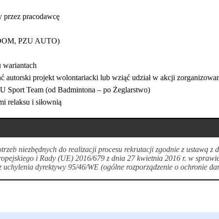
y przez pracodawcę
ZU DOM, PZU AUTO)
u wariantach
ć autorski projekt wolontariacki lub wziąć udział w akcji zorganizow
ZU Sport Team (od Badmintona – po Żeglarstwo)
i relaksu i siłownią
zeb niezbędnych do realizacji procesu rekrutacji zgodnie z ustawą z
opejskiego i Rady (UE) 2016/679 z dnia 27 kwietnia 2016 r. w sprawi
uchylenia dyrektywy 95/46/WE (ogólne rozporządzenie o ochronie da