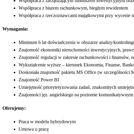
Współpraca z zarządzającym funduszem inwestycyjnym oraz
Współpraca z biurem rachunkowym, biegłym rewidentem
Współpraca z rzeczoznawcami majątkowymi przy wycenie n
Wymagania:
Minimum 6 lat doświadczenia w obszarze analizy/kontrolingu
Znajomość ekonomiki nieruchomości inwestycyjnych, prawn
Znajomość regulacji w zakresie rachunkowości i finansów, 
Wykształcenie wyższe – kierunek Ekonomia, Finanse, Ban
Doskonała znajomość pakietu MS Office (w szczególności 
Znajomość Power BI
Umiejętność priorytetyzowania zadań, znakomitych umiejętnoś
Znajomości jęz. angielskiego na poziomie komunikatywnym
Oferujemy:
Praca w modelu hybrydowym
Umowa o pracę