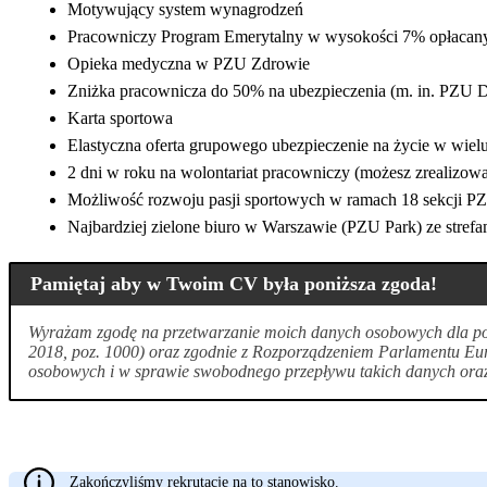
Motywujący system wynagrodzeń
Pracowniczy Program Emerytalny w wysokości 7% opłacan
Opieka medyczna w PZU Zdrowie
Zniżka pracownicza do 50% na ubezpieczenia (m. in. P
Karta sportowa
Elastyczna oferta grupowego ubezpieczenie na życie w wiel
2 dni w roku na wolontariat pracowniczy (możesz zrealizowa
Możliwość rozwoju pasji sportowych w ramach 18 sekcji P
Najbardziej zielone biuro w Warszawie (PZU Park) ze strefam
Pamiętaj aby w Twoim CV była poniższa zgoda!
Wyrażam zgodę na przetwarzanie moich danych osobowych dla potr
2018, poz. 1000) oraz zgodnie z Rozporządzeniem Parlamentu Eur
osobowych i w sprawie swobodnego przepływu takich danych oraz 
Zakończyliśmy rekrutację na to stanowisko.