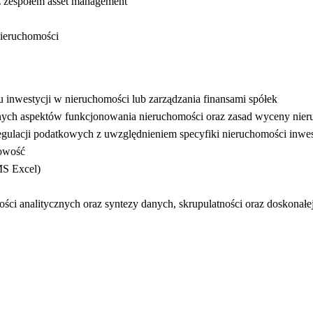
 zespołem asset management
ieruchomości
 inwestycji w nieruchomości lub zarządzania finansami spółek
ych aspektów funkcjonowania nieruchomości oraz zasad wyceny nier
regulacji podatkowych z uwzględnieniem specyfiki nieruchomości inwe
kowość
MS Excel)
ci analitycznych oraz syntezy danych, skrupulatności oraz doskonałej