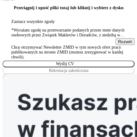
Przeciągnij i upuść pliki tutaj lub kliknij i wybierz z dysku
Zaznacz wszystkie zgody
*Wyrażam zgodę na przetwarzanie podanych przeze mnie danych
osobowych przez Związek Maklerów i Doradców, z siedzibą w
Warszawie 00-815, ul. Sienna 93/2, wpisanym do rejestru
Rozwiń
stowarzyszeń, innych organizacji społecznych i zawodowych,
Chcę otrzymywać Newsletter ZMID w tym nowych ofert pracy
Wyrażam zgodę na przetwarzanie podanych przeze mnie danych
publikowanych na stronie ZMID (możesz zrezygnować w każdej
osobowych przez Związek Maklerów i Doradców, z siedzibą w
chwili).
Warszawie 00-815, ul. Sienna 93/2, wpisanym do rejestru
stowarzyszeń, innych organizacji społecznych i zawodowych
Rekrutacja zakończona