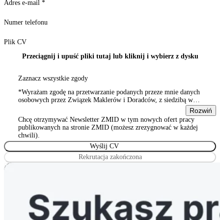
Adres e-mail
*
Numer telefonu
Plik CV
Przeciągnij i upuść pliki tutaj lub kliknij i wybierz z dysku
Zaznacz wszystkie zgody
*Wyrażam zgodę na przetwarzanie podanych przeze mnie danych
osobowych przez Związek Maklerów i Doradców, z siedzibą w
Warszawie 00-815, ul. Sienna 93/2, wpisanym do rejestru
Rozwiń
stowarzyszeń, innych organizacji społecznych i zawodowych,
Chcę otrzymywać Newsletter ZMID w tym nowych ofert pracy
Wyrażam zgodę na przetwarzanie podanych przeze mnie danych
publikowanych na stronie ZMID (możesz zrezygnować w każdej
osobowych przez Związek Maklerów i Doradców, z siedzibą w
chwili).
Warszawie 00-815, ul. Sienna 93/2, wpisanym do rejestru
stowarzyszeń, innych organizacji społecznych i zawodowych
Rekrutacja zakończona