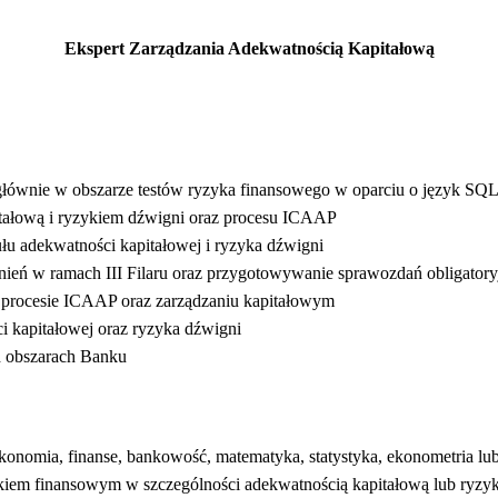
Ekspert Zarządzania Adekwatnością Kapitałową
łównie w obszarze testów ryzyka finansowego w oparciu o język SQL
itałową i ryzykiem dźwigni oraz procesu ICAAP
ułu adekwatności kapitałowej i ryzyka dźwigni
ień w ramach III Filaru oraz przygotowywanie sprawozdań obligator
procesie ICAAP oraz zarządzaniu kapitałowym
i kapitałowej oraz ryzyka dźwigni
h obszarach Banku
ekonomia, finanse, bankowość, matematyka, statystyka, ekonometria l
ykiem finansowym w szczególności adekwatnością kapitałową lub ryz