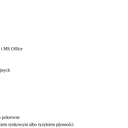
 i MS Office
yjnych
ub pokrewne
ykiem rynkowym albo ryzykiem płynności