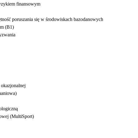
ryzykiem finansowym
ętność poruszania się w środowiskach bazodanowych
ym (B1)
wyzwania
 okazjonalnej
naniowa)
ologiczną
owej (MultiSport)